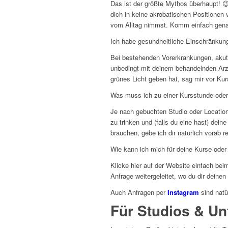
Das ist der größte Mythos überhaupt! 😉
dich in keine akrobatischen Positionen 
vom Alltag nimmst. Komm einfach genau
Ich habe gesundheitliche Einschränkun
Bei bestehenden Vorerkrankungen, akute
unbedingt mit deinem behandelnden Arzt 
grünes Licht geben hat, sag mir vor Ku
Was muss ich zu einer Kursstunde ode
Je nach gebuchten Studio oder Location
zu trinken und (falls du eine hast) dei
brauchen, gebe ich dir natürlich vorab r
Wie kann ich mich für deine Kurse ode
Klicke hier auf der Website einfach bei
Anfrage weitergeleitet, wo du dir dein
Auch Anfragen per
Instagram
sind natü
Für Studios & U