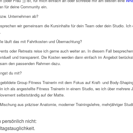
(oder Frau ;)) ist, ruf mich einfach an oder schreibe mir am besten eine
Wha
an für deine Community ein.
 bzw. Unternehmen ab?
sprechen wir gemeinsam die Kursinhalte für dein Team oder dein Studio. Ich e
.
e läuft das mit Fahrtkosten und Übernachtung?
nts oder Retreats reise ich gerne auch weiter an. In diesem Fall besprechen 
viduell und transparent. Die Kosten werden dann einfach im Angebot berücksi
einsam den passenden Rahmen dazu.
ingst du mit?
ausgebildete Group Fitness Trainerin mit dem Fokus auf Kraft- und Body-Shapin
 bin ich als angestellte Fitness Trainerin in einem Studio, wo ich über mehrer
Movement selbstständig auf der Matte.
Mischung aus präziser Anatomie, moderner Trainingslehre, mehrjähriger Studio
 persönlich nicht:
tagstauglichkeit.