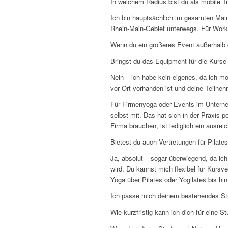
In welchem Radius bist du als mobile Tr
Ich bin hauptsächlich im gesamten Mai
Rhein-Main-Gebiet unterwegs. Für Works
Wenn du ein größeres Event außerhalb 
Bringst du das Equipment für die Kurse
Nein – ich habe kein eigenes, da ich mo
vor Ort vorhanden ist und deine Teilne
Für Firmenyoga oder Events im Unterneh
selbst mit. Das hat sich in der Praxis p
Firma brauchen, ist lediglich ein ausre
Bietest du auch Vertretungen für Pilate
Ja, absolut – sogar überwiegend, da ich
wird. Du kannst mich flexibel für Kurs
Yoga über Pilates oder Yogilates bis hi
Ich passe mich deinem bestehendes Stu
Wie kurzfristig kann ich dich für eine S