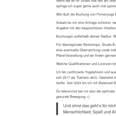
Wenn bei dir im Studio mal Not am Mann 
springe ich super gerne auch mal spont
Wie läuft die Buchung von Firmenyoga
Sobald du mir eine Anfrage schickst, be
Angebot mit den besprochenen Inhalten
Buchungen außerhalb deines Radius: Wi
Für überregionale Workshops, Studio-Eve
eine eventuelle Übernachtung vorab indi
Pläne/Vorstellung und wir finden gem
Welche Qualifikationen und Lizenzen br
Ich bin zertifizierte Yogalehrerin und 
seit 2017 als Trainerin aktiv. Gestartet
durfte. Seit 2024 bin ich mit Balanced 
Du bekommst bei mir also die optimale 
gesunde Bewegung =)
Und ohne das geht’s für mich
Menschlichkeit, Spaß und All