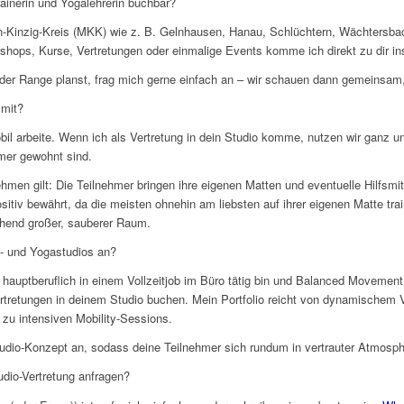
ainerin und Yogalehrerin buchbar?
n-Kinzig-Kreis (MKK) wie z. B. Gelnhausen, Hanau, Schlüchtern, Wächters
hops, Kurse, Vertretungen oder einmalige Events komme ich direkt zu dir in
der Range planst, frag mich gerne einfach an – wir schauen dann gemeinsam
 mit?
bil arbeite. Wenn ich als Vertretung in dein Studio komme, nutzen wir ganz unk
hmer gewohnt sind.
men gilt: Die Teilnehmer bringen ihre eigenen Matten und eventuelle Hilfsmit
ositiv bewährt, da die meisten ohnehin am liebsten auf ihrer eigenen Matte trai
ichend großer, sauberer Raum.
s- und Yogastudios an?
 hauptberuflich in einem Vollzeitjob im Büro tätig bin und Balanced Movement 
vertretungen in deinem Studio buchen. Mein Portfolio reicht von dynamische
n zu intensiven Mobility-Sessions.
dio-Konzept an, sodass deine Teilnehmer sich rundum in vertrauter Atmosph
tudio-Vertretung anfragen?