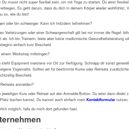
 Du musst nicht super flexibel sein, um mit Yoga zu starten. Du wirst flexibe
verbiegen. Es geht darum, dass du dich in deinem Körper wieder wohlfühlst, 
 so, wie du bist!
gen oder bin schwanger. Kann ich trotzdem teilnehmen?
n Verletzungen oder einer Schwangerschaft gilt bei mir immer die Regel: bit
ab. Ich bin Trainerin, biete aber keine medizinische Gesundheitsberatung ode
rsbeginn einfach kurz Bescheid.
r einem Workshop mitbringen?
 steht Equipment meistens vor Ort zur Verfügung. Schnapp dir sonst generel
ne eigene Yogamatte. Sollten wir für bestimmte Kurse oder Retreats zusätzliche
echtzeitig Bescheid.
r Retreats anmelden?
m jeweiligen Kurs oder Retreat auf den Anmelde-Button. Du wirst dann direkt 
en Platz buchen kannst. Du kannst auch einfach mein
Kontaktformular
nutzen.
rlich möglich, falls du mich dort gefunden hast.
nternehmen