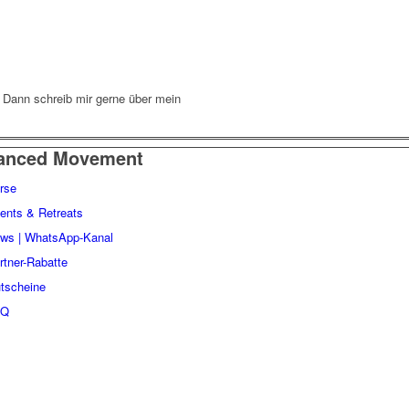
? Dann schreib mir gerne über mein
anced Movement
rse
ents & Retreats
ws | WhatsApp-Kanal
rtner-Rabatte
tscheine
AQ