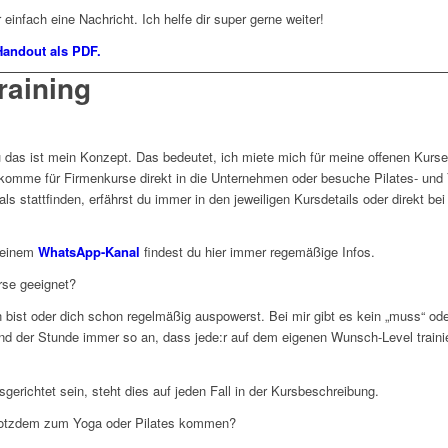
einfach eine Nachricht. Ich helfe dir super gerne weiter!
-Handout als PDF.
raining
 das ist mein Konzept. Das bedeutet, ich miete mich für meine offenen Kurs
komme für Firmenkurse direkt in die Unternehmen oder besuche Pilates- und Y
 stattfinden, erfährst du immer in den jeweiligen Kursdetails oder direkt bei
meinem
WhatsApp-Kanal
findest du hier immer regemäßige Infos.
rse geeignet?
n bist oder dich schon regelmäßig auspowerst. Bei mir gibt es kein „muss“ od
der Stunde immer so an, dass jede:r auf dem eigenen Wunsch-Level trainier
sgerichtet sein, steht dies auf jeden Fall in der Kursbeschreibung.
 trotzdem zum Yoga oder Pilates kommen?