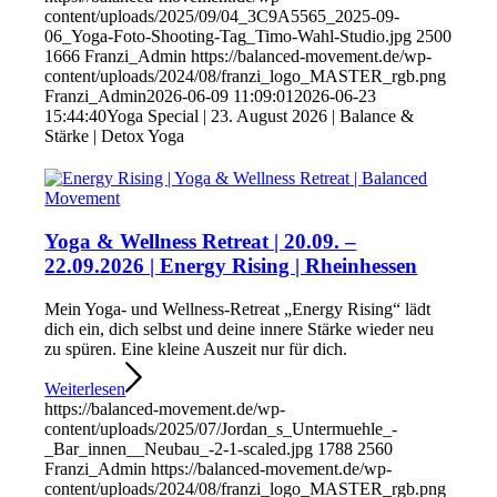
content/uploads/2025/09/04_3C9A5565_2025-09-
06_Yoga-Foto-Shooting-Tag_Timo-Wahl-Studio.jpg
2500
1666
Franzi_Admin
https://balanced-movement.de/wp-
content/uploads/2024/08/franzi_logo_MASTER_rgb.png
Franzi_Admin
2026-06-09 11:09:01
2026-06-23
15:44:40
Yoga Special | 23. August 2026 | Balance &
Stärke | Detox Yoga
Yoga & Wellness Retreat | 20.09. –
22.09.2026 | Energy Rising | Rheinhessen
Mein Yoga- und Wellness-Retreat „Energy Rising“ lädt
dich ein, dich selbst und deine innere Stärke wieder neu
zu spüren. Eine kleine Auszeit nur für dich.
Weiterlesen
https://balanced-movement.de/wp-
content/uploads/2025/07/Jordan_s_Untermuehle_-
_Bar_innen__Neubau_-2-1-scaled.jpg
1788
2560
Franzi_Admin
https://balanced-movement.de/wp-
content/uploads/2024/08/franzi_logo_MASTER_rgb.png